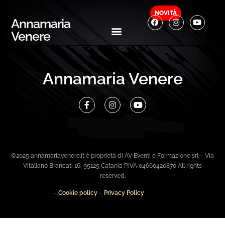
NOVITÀ
Annamaria
Venere
Annamaria Venere
©2025 annamariavenere.it è proprietà di AV Eventi e Formazione srl – Via
Vitaliano Brancati 16, 95125 Catania P.IVA 04660420870 All rights
reserved.
–
Cookie policy
–
Privacy Policy