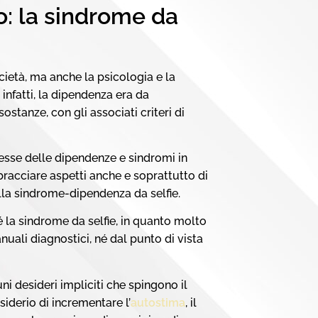
o: la sindrome da
cietà, ma anche la psicologia e la
 infatti, la dipendenza era da
ostanze, con gli associati criteri di
lesse delle dipendenze e sindromi in
bracciare aspetti anche e soprattutto di
ella sindrome-dipendenza da selfie.
 la sindrome da selfie, in quanto molto
uali diagnostici, né dal punto di vista
i desideri impliciti che spingono il
iderio di incrementare l’
autostima
, il