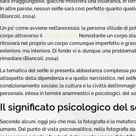
sarà irraggiungibile, giacché mostrerà una tolleranza, in te
In altre parole, nessun selfie sarà così perfetto quanto que
(Biancoli, 2004).
Un po’ come avviene nell’anoressia: la persona s’illude di p
corpo attraverso il
dimagrimento
. Nonostante un corpo stat
ritroverà nel proprio un corpo comunque imperfetto e grass
esteriore, ma interiore. Di fondo vi è, dunque, una problemati
rimediare (Biancoli, 2004).
La tematica del selfie si presenta abbastanza complessa po
all’aspetto della dipendenza e a quello narcisistico, nel selfi
condizionamento sociale, la cultura e la civiltà dell’immagin
personale, intesa in termini anamnestici e psicologici, del
Il significato psicologico del s
Secondo alcuni, oggi più che mai, la fotografia è la metafo
umano. Dal punto di vista psicoanalitico, nella fotografia da 