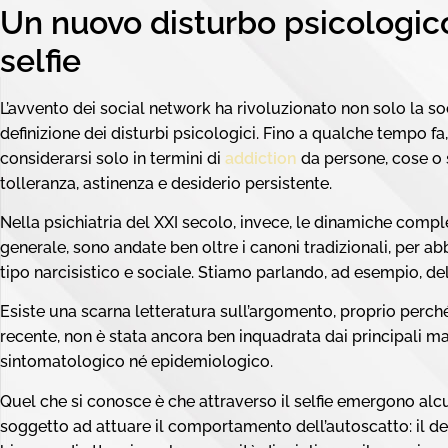
Un nuovo disturbo psicologic
selfie
L’avvento dei social network ha rivoluzionato non solo la so
definizione dei disturbi psicologici. Fino a qualche tempo fa,
considerarsi solo in termini di
addiction
da persone, cose o s
tolleranza, astinenza e desiderio persistente.
Nella psichiatria del XXI secolo, invece, le dinamiche comp
generale, sono andate ben oltre i canoni tradizionali, per ab
tipo narcisistico e sociale. Stiamo parlando, ad esempio, d
Esiste una scarna letteratura sull’argomento, proprio perché
recente, non è stata ancora ben inquadrata dai principali man
sintomatologico né epidemiologico.
Quel che si conosce è che attraverso il selfie emergono alcun
soggetto ad attuare il comportamento dell’autoscatto: il des