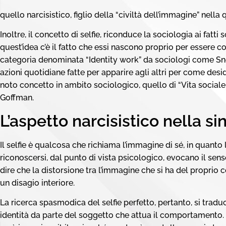
quello narcisistico, figlio della “civiltà dell’immagine” nella
Inoltre, il concetto di selfie, riconduce la sociologia ai fatti 
quest’idea c’è il fatto che essi nascono proprio per essere co
categoria denominata “Identity work” da sociologi come Sno
azioni quotidiane fatte per apparire agli altri per come des
noto concetto in ambito sociologico, quello di “Vita social
Goffman.
L’aspetto narcisistico nella s
Il selfie è qualcosa che richiama l’immagine di sé, in quanto 
riconoscersi, dal punto di vista psicologico, evocano il sens
dire che la distorsione tra l’immagine che si ha del proprio c
un disagio interiore.
La ricerca spasmodica del selfie perfetto, pertanto, si traduc
identità da parte del soggetto che attua il comportamento. 