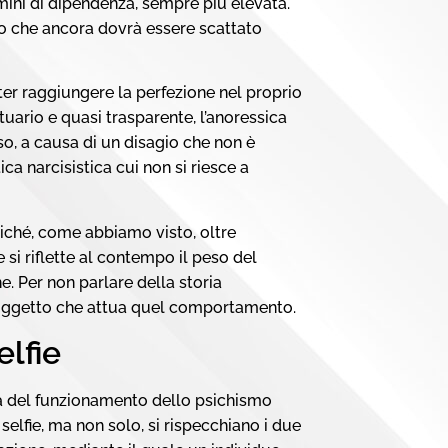
rmini di dipendenza, sempre più elevata.
llo che ancora dovrà essere scattato
oter raggiungere la perfezione nel proprio
uario e quasi trasparente, l’anoressica
o, a causa di un disagio che non è
ca narcisistica cui non si riesce a
iché, come abbiamo visto, oltre
e si riflette al contempo il peso del
e. Per non parlare della storia
 soggetto che attua quel comportamento.
elfie
ra del funzionamento dello psichismo
selfie, ma non solo, si rispecchiano i due