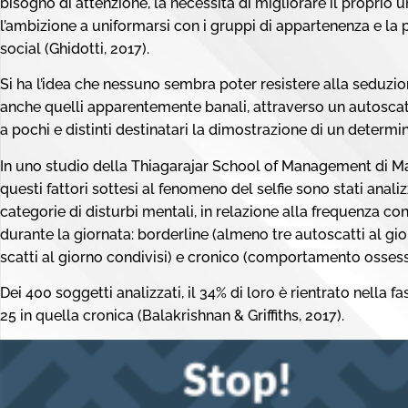
bisogno di attenzione, la necessità di migliorare il proprio u
l’ambizione a uniformarsi con i gruppi di appartenenza e la 
social (Ghidotti, 2017).
Si ha l’idea che nessuno sembra poter resistere alla seduzi
anche quelli apparentemente banali, attraverso un autoscat
a pochi e distinti destinatari la dimostrazione di un deter
In uno studio della Thiagarajar School of Management di Madu
questi fattori sottesi al fenomeno del selfie sono stati analizz
categorie di disturbi mentali, in relazione alla frequenza con
durante la giornata: borderline (almeno tre autoscatti al gio
scatti al giorno condivisi) e cronico (comportamento ossessi
Dei 400 soggetti analizzati, il 34% di loro è rientrato nella fa
25 in quella cronica (Balakrishnan & Griffiths, 2017).