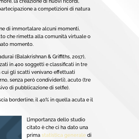
more, la creazione di nuovi ricordi,
partecipazione a competizioni di natura
one di immortalare alcuni momenti,
to che rimetta alla comunità virtuale o
minato momento.
rai (Balakrishnan & Griffiths, 2017),
ati in 400 soggetti e classificati in tre
 cui gli scatti venivano effettuati
rno, senza però condividerli), acuto (tre
vo di pubblicazione di selfie).
scia borderline, il 40% in quella acuta e il
L’importanza dello studio
citato è che ci ha dato una
prima
statistica generale
di